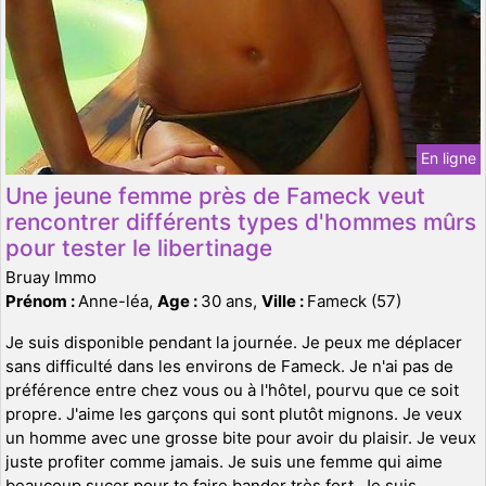
En ligne
Une jeune femme près de Fameck veut
rencontrer différents types d'hommes mûrs
pour tester le libertinage
Bruay Immo
Prénom :
Anne-léa,
Age :
30 ans,
Ville :
Fameck (57)
Je suis disponible pendant la journée. Je peux me déplacer
sans difficulté dans les environs de Fameck. Je n'ai pas de
préférence entre chez vous ou à l'hôtel, pourvu que ce soit
propre. J'aime les garçons qui sont plutôt mignons. Je veux
un homme avec une grosse bite pour avoir du plaisir. Je veux
juste profiter comme jamais. Je suis une femme qui aime
beaucoup sucer pour te faire bander très fort. Je suis