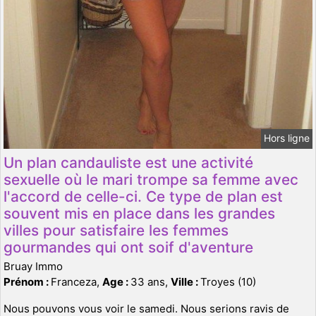
Hors ligne
Un plan candauliste est une activité
sexuelle où le mari trompe sa femme avec
l'accord de celle-ci. Ce type de plan est
souvent mis en place dans les grandes
villes pour satisfaire les femmes
gourmandes qui ont soif d'aventure
Bruay Immo
Prénom :
Franceza,
Age :
33 ans,
Ville :
Troyes (10)
Nous pouvons vous voir le samedi. Nous serions ravis de