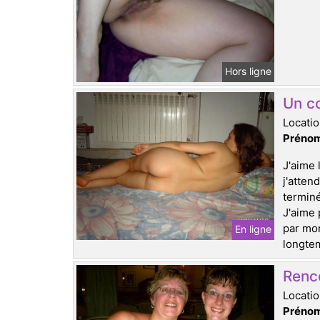
Hors ligne
Un co
Locati
Prénom
J'aime 
j'atten
terminé
J'aime 
par mon
En ligne
longtem
Renc
Locati
Prénom