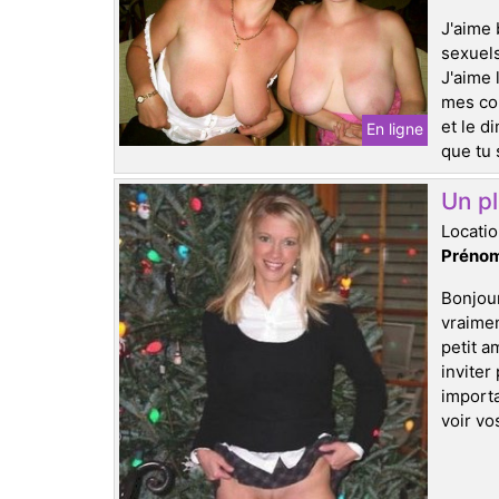
J'aime 
sexuels
J'aime 
mes con
et le d
En ligne
que tu 
Un pl
Locati
Prénom
Bonjour
vraimen
petit a
inviter
import
voir vo