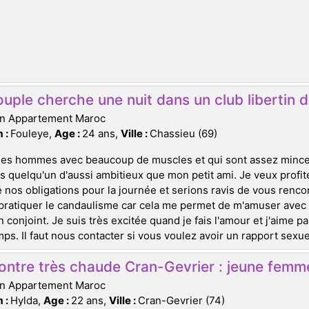
uple cherche une nuit dans un club libertin de
on Appartement Maroc
 :
Fouleye,
Age :
24 ans,
Ville :
Chassieu (69)
les hommes avec beaucoup de muscles et qui sont assez minces
ds quelqu'un d'aussi ambitieux que mon petit ami. Je veux prof
 nos obligations pour la journée et serions ravis de vous rencont
pratiquer le candaulisme car cela me permet de m'amuser avec 
 conjoint. Je suis très excitée quand je fais l'amour et j'aime 
ps. Il faut nous contacter si vous voulez avoir un rapport sexuel
ontre très chaude Cran-Gevrier : jeune fem
on Appartement Maroc
 :
Hylda,
Age :
22 ans,
Ville :
Cran-Gevrier (74)