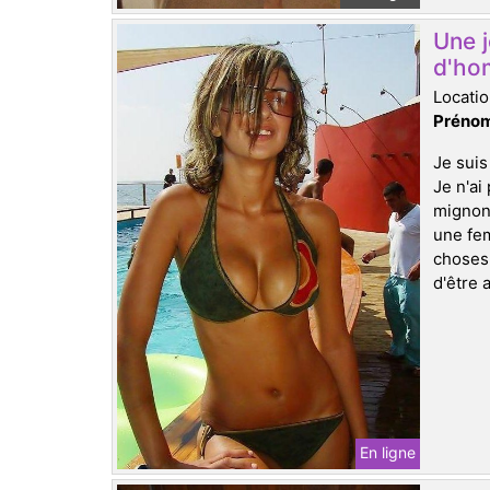
Une j
d'hom
Locati
Prénom
Je suis
Je n'ai
mignons
une fem
choses,
d'être 
En ligne