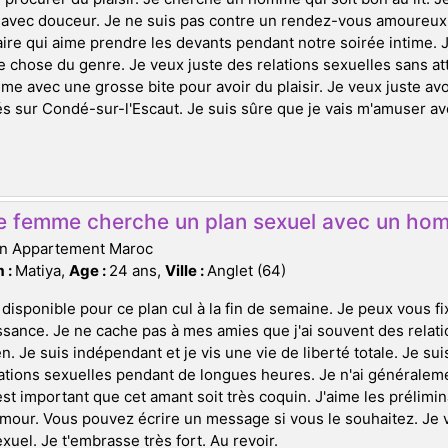
e avec douceur. Je ne suis pas contre un rendez-vous amoureux 
ire qui aime prendre les devants pendant notre soirée intime. J
 chose du genre. Je veux juste des relations sexuelles sans at
e avec une grosse bite pour avoir du plaisir. Je veux juste a
s sur Condé-sur-l'Escaut. Je suis sûre que je vais m'amuser avec
e femme cherche un plan sexuel avec un hom
on Appartement Maroc
 :
Matiya,
Age :
24 ans,
Ville :
Anglet (64)
 disponible pour ce plan cul à la fin de semaine. Je peux vous f
sance. Je ne cache pas à mes amies que j'ai souvent des rela
en. Je suis indépendant et je vis une vie de liberté totale. Je s
ations sexuelles pendant de longues heures. Je n'ai générale
l est important que cet amant soit très coquin. J'aime les prélim
'amour. Vous pouvez écrire un message si vous le souhaitez. Je 
xuel. Je t'embrasse très fort. Au revoir.