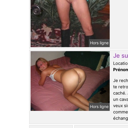
Hors ligne
Je su
Locati
Prénom
Je rech
te retr
caché. 
un cava
veux si
Hors ligne
comment
échange