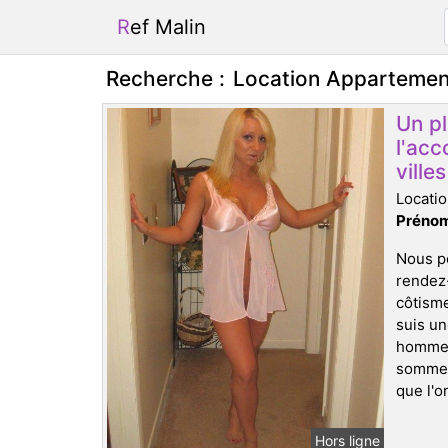
Ref Malin
Recherche :
Location Apparteme
Un pl
l'acc
ville
Locati
Prénom
Nous po
rendez
côtisme
suis un
hommes 
sommes 
que l'o
Hors ligne