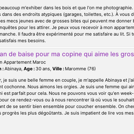
beaucoup m'exhiber dans les bois et que l'on me photographie. C
 dans des endroits atypiques (garages, toilettes, etc.). À vous d
les mecs jeunes avec de grosses bites qui peuvent me donner 
quêtes pour les attirer. Je peux vous recevoir à mon appartemen
imanche. Il faudra être expérimenté pour me satisfaire au lit. Si 
satisfais mes besoins.
an de baise pour ma copine qui aime les gros
on Appartement Maroc
 :
Abinaya,
Age :
30 ans,
Ville :
Maromme (76)
, je suis une belle femme en couple, je m'appelle Abinaya et j'a
t cochonne. Nous aimons les orgies. Je suis une femme qui aim
mi est parfait pour cela. Nous ne pouvons vous voir qu'en wee
 pour ce rendez-vous ou à nous rencontrer là où vous le souhaite
ant de se sentir bien ensemble pour coucher ensemble. On che
s progrès les plus dégoûtants. Je suis impatient de lire vos mes