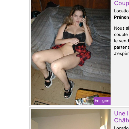
Coupl
Locati
Prénom
Nous ai
couple 
le vend
partena
J'espèr
En ligne
Une l
Chât
Locati