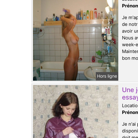
Prénom
Je m'ap
de notr
avoir u
Nous a
week-en
Mainten
bon mom
Hors ligne
Une 
essa
Locati
Prénom
Je n'ai
disponi
doit me