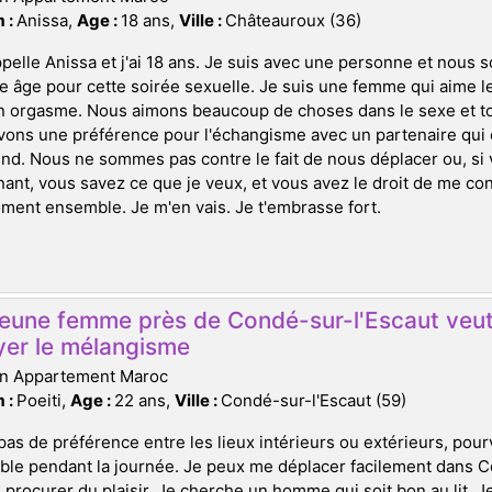
 :
Anissa,
Age :
18 ans,
Ville :
Châteauroux (36)
pelle Anissa et j'ai 18 ans. Je suis avec une personne et nous
e âge pour cette soirée sexuelle. Je suis une femme qui aime l
n orgasme. Nous aimons beaucoup de choses dans le sexe et tou
vons une préférence pour l'échangisme avec un partenaire qui
d. Nous ne sommes pas contre le fait de nous déplacer ou, si v
ant, vous savez ce que je veux, et vous avez le droit de me co
ent ensemble. Je m'en vais. Je t'embrasse fort.
jeune femme près de Condé-sur-l'Escaut ve
yer le mélangisme
on Appartement Maroc
 :
Poeiti,
Age :
22 ans,
Ville :
Condé-sur-l'Escaut (59)
 pas de préférence entre les lieux intérieurs ou extérieurs, pou
ble pendant la journée. Je peux me déplacer facilement dans Co
 procurer du plaisir. Je cherche un homme qui soit bon au lit. Je