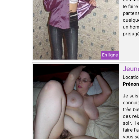
le fair
partena
quelque
un homm
préjugé
En ligne
Jeun
Locati
Prénom
Je suis
connais
très bi
des rel
soir. I
faire l
vous se