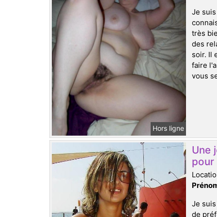
Je suis
connais
très bi
des rel
soir. I
faire l
vous se
Hors ligne
Une 
pour 
Locatio
Prénom
Je suis
de préf