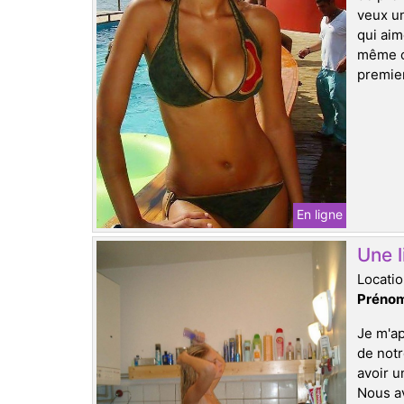
veux un
qui aim
même ce
premier
En ligne
Une l
Locatio
Prénom
Je m'ap
de notr
avoir u
Nous a