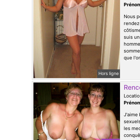
Prénom
Nous po
rendez
côtisme
suis un
hommes 
sommes 
que l'o
Hors ligne
Renc
Locatio
Prénom
J'aime 
sexuels
les mec
conquêt