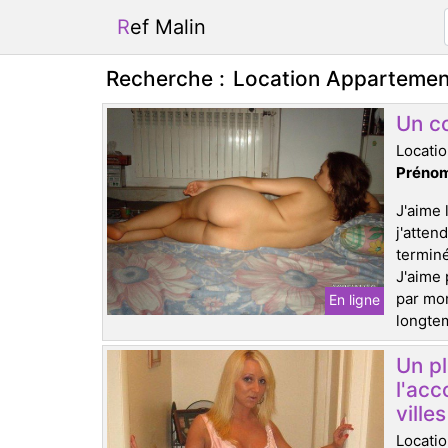
Ref Malin
Recherche :
Location Appartement
Un co
Locatio
Prénom
J'aime 
j'atten
terminé
J'aime 
par mon
En ligne
longtem
Un pl
l'acc
ville
Locatio