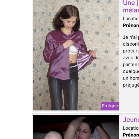
Une 
méla
Locatio
Prénom
Je n'ai
disponi
procure
avec do
partena
quelque
un homm
préjugé
En ligne
Jeun
Locatio
Prénom