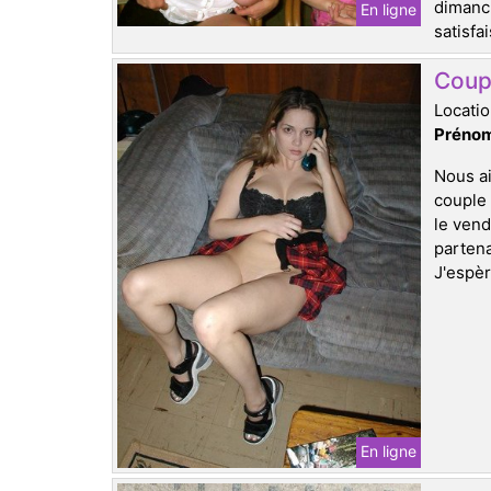
dimanch
En ligne
satisfa
Coupl
Locatio
Prénom
Nous ai
couple 
le vend
partena
J'espèr
En ligne