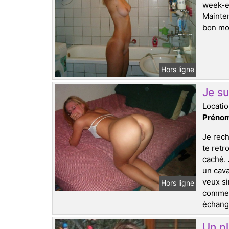
week-en
Mainten
bon mom
Hors ligne
Je su
Locatio
Prénom
Je rech
te retr
caché. 
un cava
veux si
Hors ligne
comment
échange
Un pl