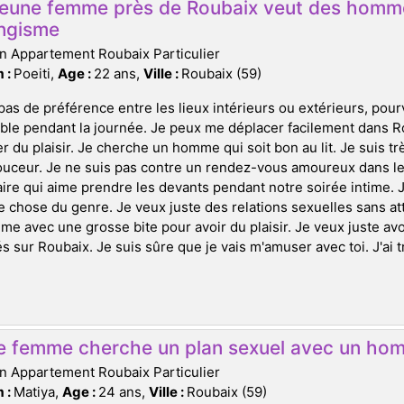
jeune femme près de Roubaix veut des homme
ngisme
n Appartement Roubaix Particulier
 :
Poeiti,
Age :
22 ans,
Ville :
Roubaix (59)
 pas de préférence entre les lieux intérieurs ou extérieurs, pou
ble pendant la journée. Je peux me déplacer facilement dans Ro
r du plaisir. Je cherche un homme qui soit bon au lit. Je suis trè
uceur. Je ne suis pas contre un rendez-vous amoureux dans les
ire qui aime prendre les devants pendant notre soirée intime. J
 chose du genre. Je veux juste des relations sexuelles sans at
e avec une grosse bite pour avoir du plaisir. Je veux juste a
s sur Roubaix. Je suis sûre que je vais m'amuser avec toi. J'ai 
e femme cherche un plan sexuel avec un ho
n Appartement Roubaix Particulier
 :
Matiya,
Age :
24 ans,
Ville :
Roubaix (59)