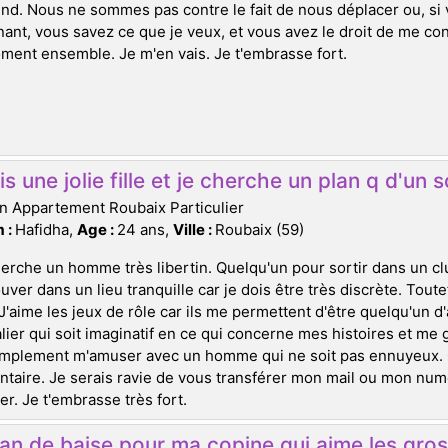
d. Nous ne sommes pas contre le fait de nous déplacer ou, si v
ant, vous savez ce que je veux, et vous avez le droit de me co
ent ensemble. Je m'en vais. Je t'embrasse fort.
is une jolie fille et je cherche un plan q d'un 
n Appartement Roubaix Particulier
 :
Hafidha,
Age :
24 ans,
Ville :
Roubaix (59)
erche un homme très libertin. Quelqu'un pour sortir dans un clu
ouver dans un lieu tranquille car je dois être très discrète. Toute
J'aime les jeux de rôle car ils me permettent d'être quelqu'un d'
lier qui soit imaginatif en ce qui concerne mes histoires et me
mplement m'amuser avec un homme qui ne soit pas ennuyeux. Ce
aire. Je serais ravie de vous transférer mon mail ou mon nu
r. Je t'embrasse très fort.
an de baise pour ma copine qui aime les gros