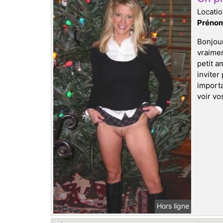
Locatio
Prénom
Bonjour
vraimen
petit a
inviter
import
voir vo
Hors ligne