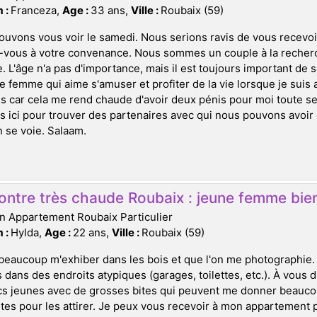
 :
Franceza,
Age :
33 ans,
Ville :
Roubaix (59)
uvons vous voir le samedi. Nous serions ravis de vous recevoi
-vous à votre convenance. Nous sommes un couple à la recher
. L'âge n'a pas d'importance, mais il est toujours important de 
e femme qui aime s'amuser et profiter de la vie lorsque je sui
car cela me rend chaude d'avoir deux pénis pour moi toute se
ici pour trouver des partenaires avec qui nous pouvons avoir du
n se voie. Salaam.
ontre très chaude Roubaix : jeune femme bi
n Appartement Roubaix Particulier
 :
Hylda,
Age :
22 ans,
Ville :
Roubaix (59)
beaucoup m'exhiber dans les bois et que l'on me photographie. C
 dans des endroits atypiques (garages, toilettes, etc.). À vous d
s jeunes avec de grosses bites qui peuvent me donner beaucou
es pour les attirer. Je peux vous recevoir à mon appartement pou