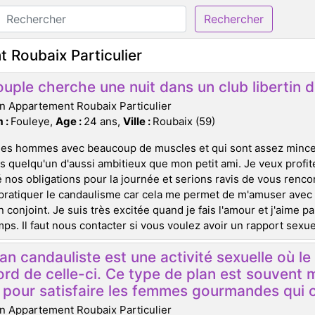
Rechercher
 Roubaix Particulier
uple cherche une nuit dans un club libertin de
n Appartement Roubaix Particulier
 :
Fouleye,
Age :
24 ans,
Ville :
Roubaix (59)
les hommes avec beaucoup de muscles et qui sont assez minces
ds quelqu'un d'aussi ambitieux que mon petit ami. Je veux prof
 nos obligations pour la journée et serions ravis de vous rencont
pratiquer le candaulisme car cela me permet de m'amuser avec 
 conjoint. Je suis très excitée quand je fais l'amour et j'aime 
ps. Il faut nous contacter si vous voulez avoir un rapport sexuel
an candauliste est une activité sexuelle où 
ord de celle-ci. Ce type de plan est souvent 
s pour satisfaire les femmes gourmandes qui o
n Appartement Roubaix Particulier