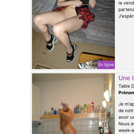
le vend
partena
J'espèr
En ligne
Une l
Table 
Prénom
Je m'ap
de notr
avoir u
Nous a
week-en