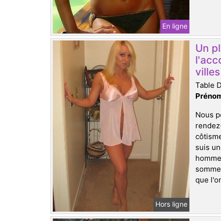
En ligne
Un pl
l'acc
ville
Table 
Prénom
Nous po
rendez
côtisme
suis un
hommes 
sommes 
que l'o
Hors ligne