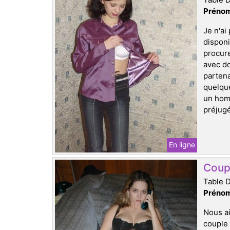
Prénom
Je n'ai
disponi
procure
avec do
partena
quelque
un homm
préjugé
En ligne
Coupl
Table 
Prénom
Nous ai
couple 