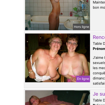
Mainten
bon mom
Hors ligne
Renc
Table 
Prénom
J'aime 
sexuels
les mec
conquêt
dimanch
En ligne
satisfa
Je su
Table 