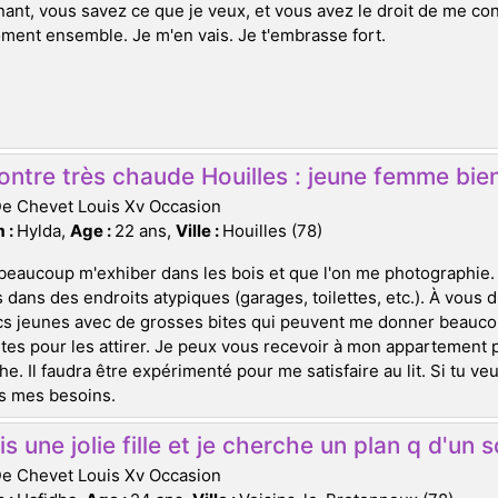
ant, vous savez ce que je veux, et vous avez le droit de me co
ent ensemble. Je m'en vais. Je t'embrasse fort.
ontre très chaude Houilles : jeune femme bi
De Chevet Louis Xv Occasion
 :
Hylda,
Age :
22 ans,
Ville :
Houilles (78)
beaucoup m'exhiber dans les bois et que l'on me photographie. C
 dans des endroits atypiques (garages, toilettes, etc.). À vous d
s jeunes avec de grosses bites qui peuvent me donner beaucou
es pour les attirer. Je peux vous recevoir à mon appartement pou
e. Il faudra être expérimenté pour me satisfaire au lit. Si tu veu
is mes besoins.
is une jolie fille et je cherche un plan q d'un
De Chevet Louis Xv Occasion