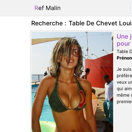
Ref Malin
Recherche :
Table De Chevet Lou
Une 
pour 
Table 
Prénom
Je suis
préfére
veux un
qui aim
même ce
premier