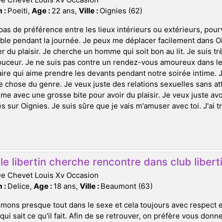
 :
Poeiti,
Age :
22 ans,
Ville :
Oignies (62)
 pas de préférence entre les lieux intérieurs ou extérieurs, pou
ble pendant la journée. Je peux me déplacer facilement dans Oi
r du plaisir. Je cherche un homme qui soit bon au lit. Je suis trè
uceur. Je ne suis pas contre un rendez-vous amoureux dans les
ire qui aime prendre les devants pendant notre soirée intime. J
 chose du genre. Je veux juste des relations sexuelles sans at
e avec une grosse bite pour avoir du plaisir. Je veux juste a
s sur Oignies. Je suis sûre que je vais m'amuser avec toi. J'ai t
e libertin cherche rencontre dans club liber
De Chevet Louis Xv Occasion
 :
Delice,
Age :
18 ans,
Ville :
Beaumont (63)
mons presque tout dans le sexe et cela toujours avec respect 
qui sait ce qu'il fait. Afin de se retrouver, on préfère vous don