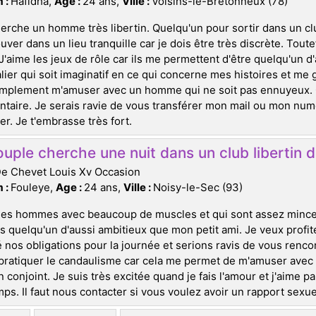
 :
Hafidha,
Age :
24 ans,
Ville :
Voisins-le-Bretonneux (78)
erche un homme très libertin. Quelqu'un pour sortir dans un clu
ouver dans un lieu tranquille car je dois être très discrète. Toute
J'aime les jeux de rôle car ils me permettent d'être quelqu'un d'
lier qui soit imaginatif en ce qui concerne mes histoires et me
mplement m'amuser avec un homme qui ne soit pas ennuyeux. Ce
aire. Je serais ravie de vous transférer mon mail ou mon nu
r. Je t'embrasse très fort.
uple cherche une nuit dans un club libertin de
De Chevet Louis Xv Occasion
 :
Fouleye,
Age :
24 ans,
Ville :
Noisy-le-Sec (93)
les hommes avec beaucoup de muscles et qui sont assez minces
ds quelqu'un d'aussi ambitieux que mon petit ami. Je veux prof
 nos obligations pour la journée et serions ravis de vous rencont
pratiquer le candaulisme car cela me permet de m'amuser avec 
 conjoint. Je suis très excitée quand je fais l'amour et j'aime 
ps. Il faut nous contacter si vous voulez avoir un rapport sexuel