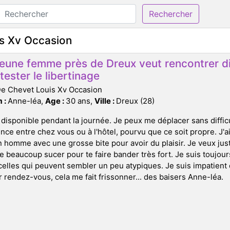
Rechercher
is Xv Occasion
jeune femme près de Dreux veut rencontrer d
tester le libertinage
De Chevet Louis Xv Occasion
 :
Anne-léa,
Age :
30 ans,
Ville :
Dreux (28)
 disponible pendant la journée. Je peux me déplacer sans diffic
nce entre chez vous ou à l'hôtel, pourvu que ce soit propre. J'
 homme avec une grosse bite pour avoir du plaisir. Je veux ju
e beaucoup sucer pour te faire bander très fort. Je suis toujou
lles qui peuvent sembler un peu atypiques. Je suis impatient d
 rendez-vous, cela me fait frissonner... des baisers Anne-léa.