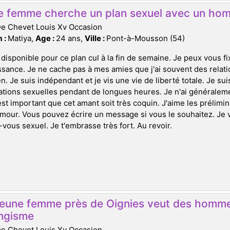
e femme cherche un plan sexuel avec un ho
De Chevet Louis Xv Occasion
 :
Matiya,
Age :
24 ans,
Ville :
Pont-à-Mousson (54)
 disponible pour ce plan cul à la fin de semaine. Je peux vous f
sance. Je ne cache pas à mes amies que j'ai souvent des rela
en. Je suis indépendant et je vis une vie de liberté totale. Je s
ations sexuelles pendant de longues heures. Je n'ai générale
l est important que cet amant soit très coquin. J'aime les prélim
'amour. Vous pouvez écrire un message si vous le souhaitez. Je
vous sexuel. Je t'embrasse très fort. Au revoir.
jeune femme près de Oignies veut des homme
ngisme
De Chevet Louis Xv Occasion