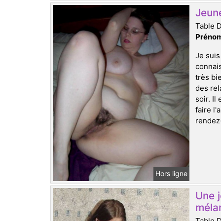
Jeun
Table 
Prénom
Je suis
connais
très bi
des rel
soir. I
faire l
rendez-
Hors ligne
Une 
méla
Table 