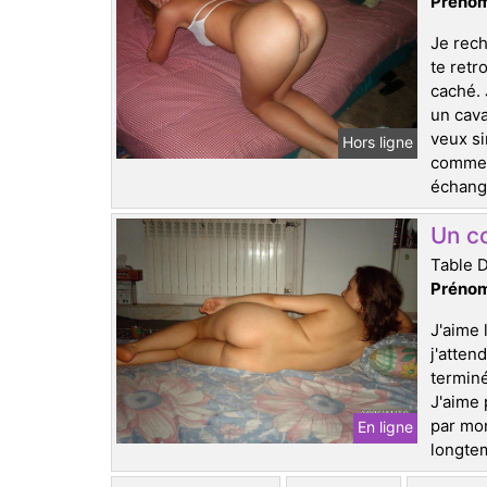
Prénom
Je rech
te retr
caché. 
un cava
veux si
Hors ligne
comment
échange
Un co
Table 
Prénom
J'aime 
j'atten
terminé
J'aime 
par mon
En ligne
longtem