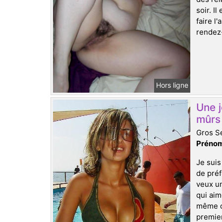
soir. I
faire l
rendez-
Hors ligne
Une 
mûrs 
Gros Se
Prénom
Je suis
de préf
veux un
qui aim
même ce
premier