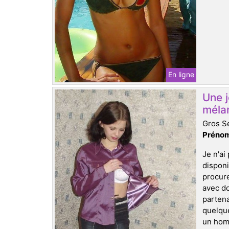
En ligne
Une 
méla
Gros Se
Prénom
Je n'ai
disponi
procure
avec do
partena
quelque
un homm