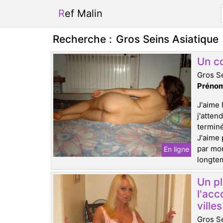
Ref Malin
Recherche :
Gros Seins Asiatique
Un co
Gros Se
Prénom
J'aime 
j'atten
terminé
J'aime 
par mon
En ligne
longtem
Un pl
l'acc
ville
Gros Se