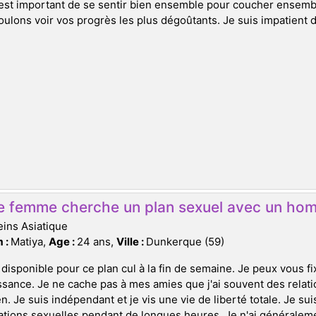
 est important de se sentir bien ensemble pour coucher ensem
ulons voir vos progrès les plus dégoûtants. Je suis impatient d
e femme cherche un plan sexuel avec un ho
ins Asiatique
 :
Matiya,
Age :
24 ans,
Ville :
Dunkerque (59)
 disponible pour ce plan cul à la fin de semaine. Je peux vous f
sance. Je ne cache pas à mes amies que j'ai souvent des rela
en. Je suis indépendant et je vis une vie de liberté totale. Je s
ations sexuelles pendant de longues heures. Je n'ai générale