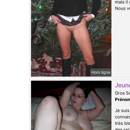
mais il
Nous vo
Hors ligne
Jeun
Gros Se
Prénom
Je suis
connais
très bi
des rel