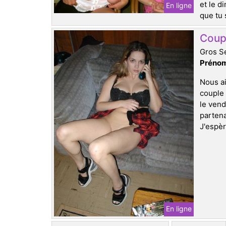
et le d
En ligne
que tu 
Coupl
Gros Se
Prénom
Nous ai
couple 
le vend
partena
J'espèr
En ligne