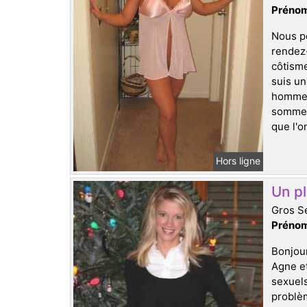
Prénom
Nous po
rendez
côtisme
suis un
hommes 
sommes 
que l'o
Hors ligne
Un pl
Gros Se
Prénom
Bonjour
Agne et
sexuels
problèm