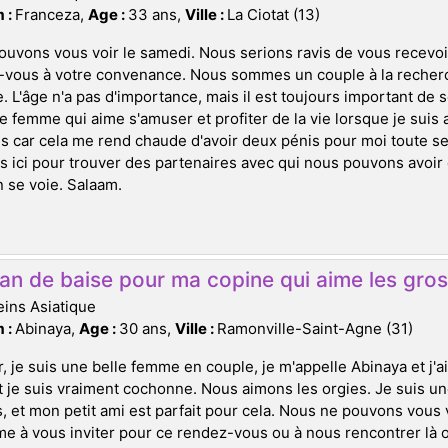
 :
Franceza,
Age :
33 ans,
Ville :
La Ciotat (13)
uvons vous voir le samedi. Nous serions ravis de vous recevoi
-vous à votre convenance. Nous sommes un couple à la recher
. L'âge n'a pas d'importance, mais il est toujours important de 
e femme qui aime s'amuser et profiter de la vie lorsque je sui
car cela me rend chaude d'avoir deux pénis pour moi toute se
ici pour trouver des partenaires avec qui nous pouvons avoir du
n se voie. Salaam.
an de baise pour ma copine qui aime les gros
ins Asiatique
 :
Abinaya,
Age :
30 ans,
Ville :
Ramonville-Saint-Agne (31)
, je suis une belle femme en couple, je m'appelle Abinaya et j'a
 je suis vraiment cochonne. Nous aimons les orgies. Je suis u
, et mon petit ami est parfait pour cela. Nous ne pouvons vou
e à vous inviter pour ce rendez-vous ou à nous rencontrer là o