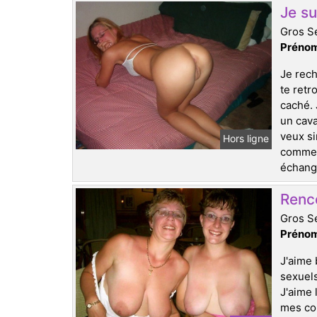
Je su
Gros Se
Prénom
Je rech
te retr
caché. 
un cava
veux si
Hors ligne
comment
échange
Renc
Gros Se
Prénom
J'aime 
sexuels
J'aime 
mes con