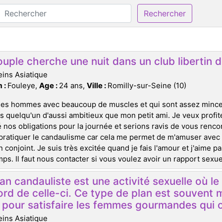
Rechercher
uple cherche une nuit dans un club libertin de
ins Asiatique
 :
Fouleye,
Age :
24 ans,
Ville :
Romilly-sur-Seine (10)
les hommes avec beaucoup de muscles et qui sont assez minces
ds quelqu'un d'aussi ambitieux que mon petit ami. Je veux prof
 nos obligations pour la journée et serions ravis de vous rencont
pratiquer le candaulisme car cela me permet de m'amuser avec 
 conjoint. Je suis très excitée quand je fais l'amour et j'aime 
ps. Il faut nous contacter si vous voulez avoir un rapport sexuel
an candauliste est une activité sexuelle où 
ord de celle-ci. Ce type de plan est souvent 
s pour satisfaire les femmes gourmandes qui o
ins Asiatique