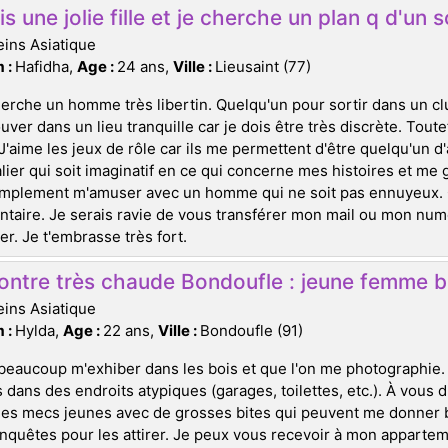
is une jolie fille et je cherche un plan q d'un s
ins Asiatique
 :
Hafidha,
Age :
24 ans,
Ville :
Lieusaint (77)
erche un homme très libertin. Quelqu'un pour sortir dans un clu
ouver dans un lieu tranquille car je dois être très discrète. Toute
J'aime les jeux de rôle car ils me permettent d'être quelqu'un d'
lier qui soit imaginatif en ce qui concerne mes histoires et me
mplement m'amuser avec un homme qui ne soit pas ennuyeux. Ce
aire. Je serais ravie de vous transférer mon mail ou mon nu
r. Je t'embrasse très fort.
ontre très chaude Bondoufle : jeune femme 
ins Asiatique
 :
Hylda,
Age :
22 ans,
Ville :
Bondoufle (91)
beaucoup m'exhiber dans les bois et que l'on me photographie. C
 dans des endroits atypiques (garages, toilettes, etc.). À vous d
les mecs jeunes avec de grosses bites qui peuvent me donner 
quêtes pour les attirer. Je peux vous recevoir à mon appartemen