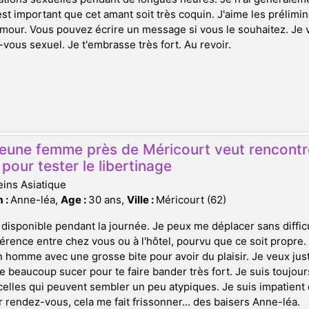
l est important que cet amant soit très coquin. J'aime les prélim
'amour. Vous pouvez écrire un message si vous le souhaitez. Je
vous sexuel. Je t'embrasse très fort. Au revoir.
jeune femme près de Méricourt veut rencontr
pour tester le libertinage
ins Asiatique
 :
Anne-léa,
Age :
30 ans,
Ville :
Méricourt (62)
 disponible pendant la journée. Je peux me déplacer sans difficu
érence entre chez vous ou à l'hôtel, pourvu que ce soit propre.
 homme avec une grosse bite pour avoir du plaisir. Je veux ju
e beaucoup sucer pour te faire bander très fort. Je suis toujou
lles qui peuvent sembler un peu atypiques. Je suis impatient d
 rendez-vous, cela me fait frissonner... des baisers Anne-léa.