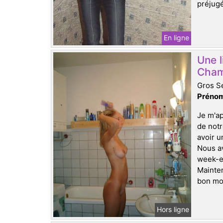
préjugé
En ligne
Une l
Cham
Gros Se
Prénom
Je m'ap
de notr
avoir u
Nous a
week-en
Mainten
bon mom
Hors ligne