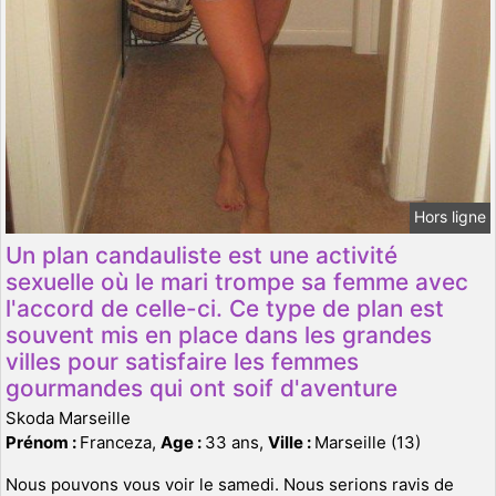
Hors ligne
Un plan candauliste est une activité
sexuelle où le mari trompe sa femme avec
l'accord de celle-ci. Ce type de plan est
souvent mis en place dans les grandes
villes pour satisfaire les femmes
gourmandes qui ont soif d'aventure
Skoda Marseille
Prénom :
Franceza,
Age :
33 ans,
Ville :
Marseille (13)
Nous pouvons vous voir le samedi. Nous serions ravis de