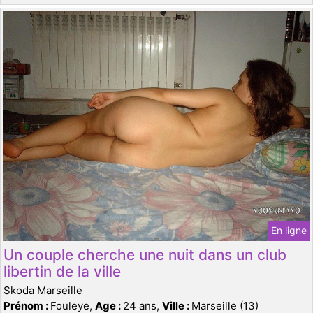
En ligne
Un couple cherche une nuit dans un club
libertin de la ville
Skoda Marseille
Prénom :
Fouleye,
Age :
24 ans,
Ville :
Marseille (13)