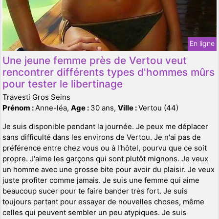
En ligne
Une jeune femme près de Vertou veut
rencontrer différents types d'hommes mûrs
pour tester le libertinage
Travesti Gros Seins
Prénom :
Anne-léa,
Age :
30 ans,
Ville :
Vertou (44)
Je suis disponible pendant la journée. Je peux me déplacer
sans difficulté dans les environs de Vertou. Je n'ai pas de
préférence entre chez vous ou à l'hôtel, pourvu que ce soit
propre. J'aime les garçons qui sont plutôt mignons. Je veux
un homme avec une grosse bite pour avoir du plaisir. Je veux
juste profiter comme jamais. Je suis une femme qui aime
beaucoup sucer pour te faire bander très fort. Je suis
toujours partant pour essayer de nouvelles choses, même
celles qui peuvent sembler un peu atypiques. Je suis