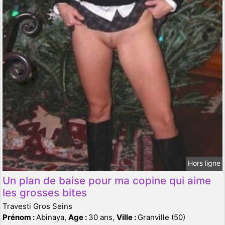
Hors ligne
Un plan de baise pour ma copine qui aime
les grosses bites
Travesti Gros Seins
Prénom :
Abinaya,
Age :
30 ans,
Ville :
Granville (50)