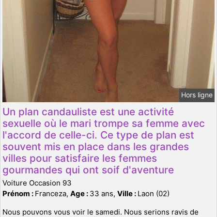
Hors ligne
Un plan candauliste est une activité
sexuelle où le mari trompe sa femme avec
l'accord de celle-ci. Ce type de plan est
souvent mis en place dans les grandes
villes pour satisfaire les femmes
gourmandes qui ont soif d'aventure
Voiture Occasion 93
Prénom :
Franceza,
Age :
33 ans,
Ville :
Laon (02)
Nous pouvons vous voir le samedi. Nous serions ravis de